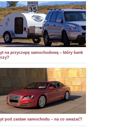
yt na przyczepę samochodową – który bank
yczy?
yt pod zastaw samochodu – na co uważać?