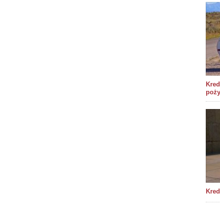
Kred
poż
Kred