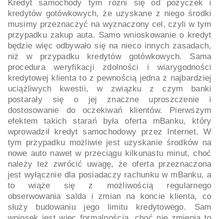
Kredyt samochody tym różni się od pożyczek i
kredytów gotówkowych, że uzyskane z niego środki
musimy przeznaczyć na wyznaczony cel, czyli w tym
przypadku zakup auta. Samo wnioskowanie o kredyt
będzie więc odbywało się na nieco innych zasadach,
niż w przypadku kredytów gotówkowych. Sama
procedura weryfikacji zdolności i wiarygodności
kredytowej klienta to z pewnością jedna z najbardziej
uciążliwych kwestii, w związku z czym banki
postarały się o jej znaczne uproszczenie i
dostosowanie do oczekiwań klientów. Pierwszym
efektem takich starań była oferta mBanku, który
wprowadził kredyt samochodowy przez Internet. W
tym przypadku możliwie jest uzyskanie środków na
nowe auto nawet w przeciągu kilkunastu minut, choć
należy też zwrócić uwagę, że oferta przeznaczona
jest wyłącznie dla posiadaczy rachunku w mBanku, a
to wiąże się z możliwością regularnego
obserwowania salda i zmian na koncie klienta, co
służy budowaniu jego limitu kredytowego. Sam
wniosek jest więc formalnością, choć nie zmienia to