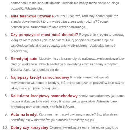
samochodu to nie lada utrudnienie. Jednak nie każdy może sobie na niego
pozwolić. Właśnie dla...
auta terenowe używane
Znudził Ci się twój rodzinny sedan bądź też
standardowe kombi, którym wyjeżdżasz ze swoją rodziną? Jednak
potrzebujesz samochodu równie wszechstronnego...
Czy poręczyciel musi mieć dochód?
Poręczenie kredytu to umowa,
którą zawiera poręczyciel z bankiem. Po jej podpisaniu żyrant staje się
współodpowiedzialny za zobowiązanie kredytobiorcy. Udzielając komuś
poręczenia,...
Skredytuj auto
Niestety nie zaliczamy się do najbogatszych społeczeństw,
dlatego większość swoich osobistych inwestycji zawdzięczamy kredytom.
Średnia płaca, jaką podaje się do...
Najlepszy kredyt samochodowy
Kredyty samochodowe jak
powszechnie wiadomo to kredyty, które finansują zakup pojazdów i nie ważne
jakiej marki ani jakie rodzaju jest...
Kalkulator kredytowy samochodowy
Kredyt samochodowy jak sama
nazwa wskazuje to kredyt, który finansuj zakup pojazdów. Aktualnie banki
proponują nam wiele ofert, spośród których...
Auto na kredyt
Kto z nas nie marzył o własnym aucie? Już jako dzieci
bawiliśmy się w kierowców, jako dorośli staraliśmy się jak...
Dobry czy korzystny
Eksperci twierdzą, że na rynku motoryzacji, po