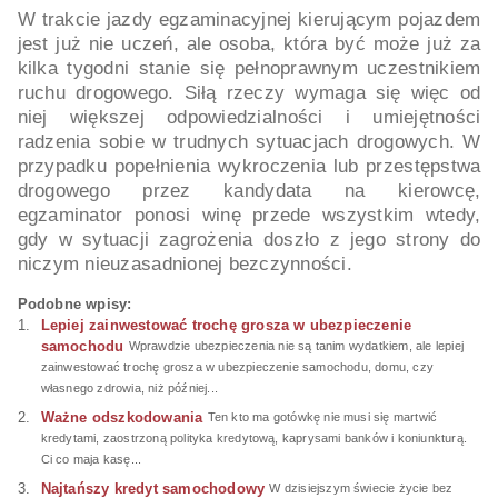
W trakcie jazdy egzaminacyjnej kierującym pojazdem
jest już nie uczeń, ale osoba, która być może już za
kilka tygodni stanie się pełnoprawnym uczestnikiem
ruchu drogowego. Siłą rzeczy wymaga się więc od
niej większej odpowiedzialności i umiejętności
radzenia sobie w trudnych sytuacjach drogowych. W
przypadku popełnienia wykroczenia lub przestępstwa
drogowego przez kandydata na kierowcę,
egzaminator ponosi winę przede wszystkim wtedy,
gdy w sytuacji zagrożenia doszło z jego strony do
niczym nieuzasadnionej bezczynności.
Podobne wpisy:
Lepiej zainwestować trochę grosza w ubezpieczenie
samochodu
Wprawdzie ubezpieczenia nie są tanim wydatkiem, ale lepiej
zainwestować trochę grosza w ubezpieczenie samochodu, domu, czy
własnego zdrowia, niż później...
Ważne odszkodowania
Ten kto ma gotówkę nie musi się martwić
kredytami, zaostrzoną polityka kredytową, kaprysami banków i koniunkturą.
Ci co maja kasę...
Najtańszy kredyt samochodowy
W dzisiejszym świecie życie bez