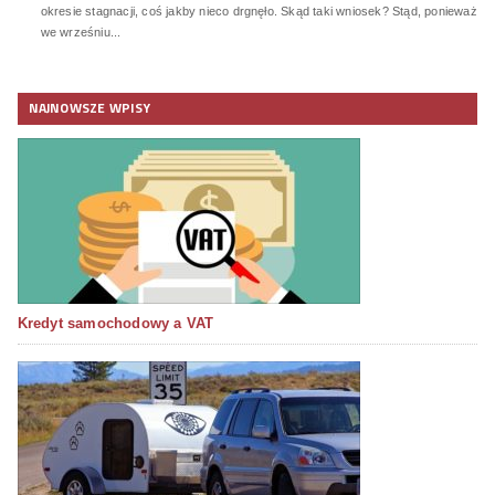
okresie stagnacji, coś jakby nieco drgnęło. Skąd taki wniosek? Stąd, ponieważ
we wrześniu...
NAJNOWSZE WPISY
Kredyt samochodowy a VAT